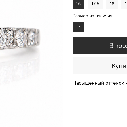
16
17,5
18
Размер из наличия
17
В кор
Купи
Насыщенный оттенок 