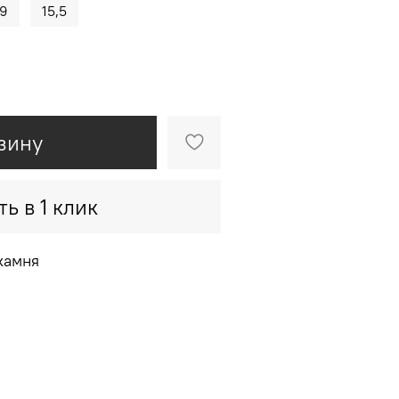
19
15,5
зину
ть в 1 клик
камня