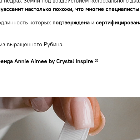
в недрах Земли под воздействием колоссального дав
уассанит настолько похожи, что многие специалисты 
подлинность которых
подтверждена
и
сертифицирована
из выращенного Рубина.
нда Annie Aimee by Crystal Inspire ®